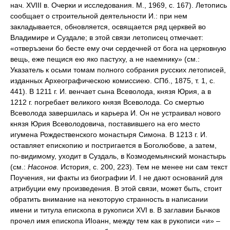
нач. XVIII в. Очерки и исследования. М., 1969, с. 167). Летопись
сообщает о строительной деятельности И.: при нем
закладывается, обновляется, освящается ряд церквей во
Владимире и Суздале; в этой связи летописец отмечает:
«отверъзени бо бесте ему очи сердечней от бога на церковную
вещь, еже пещися ею яко пастуху, а не наемнику» (см.:
Указатель к осьми томам полного собрания русских летописей,
изданных Археографическою комиссиею. СПб., 1875, т. 1, с.
441). В 1211 г. И. венчает сына Всеволода, князя Юрия, а в
1212 г. погребает великого князя Всеволода. Со смертью
Всеволода завершилась и карьера И. Он не устраивал нового
князя Юрия Всеволодовича, поставившего на его место
игумена Рождественского монастыря Симона. В 1213 г. И.
оставляет епископию и постригается в Боголюбове, а затем,
по-видимому, уходит в Суздаль, в Козмодемьянский монастырь
(см.:
Насонов
. История, с. 200, 223). Тем не менее ни сам текст
Поучения, ни факты из биографии И. I не дают оснований для
атрибуции ему произведения. В этой связи, может быть, стоит
обратить внимание на некоторую странность в написании
имени и титула епископа в рукописи XVI в. В заглавии Бычков
прочел имя епископа ИIоанн, между тем как в рукописи «и» –