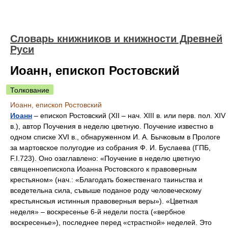
Словарь книжников и книжности Древней
Руси
Иоанн, епископ Ростовский
Толкование
Иоанн, епископ Ростовский
Иоанн
– епископ Ростовский (XII – нач. XIII в. или перв. пол. XIV
в.), автор Поучения в неделю цветную. Поучение известно в
одном списке XVI в., обнаруженном И. А. Бычковым в Прологе
за мартовское полугодие из собрания Ф. И. Буслаева (ГПБ,
F.I.723). Оно озаглавлено: «Поучение в неделю цветную
священноепископа Иоанна Ростовского к правоверным
крестьяном» (нач.: «Благодать божественаго таиньства и
вседетельна сила, съвыше поданое роду человеческому
крестьянскыя истинныя правоверныя веры»). «Цветная
неделя» – воскресенье 6-й недели поста («вербное
воскресенье»), последнее перед «страстной» неделей. Это