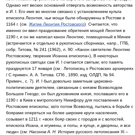
Однако нет веских оснований отвергать возможность авторства
и И. I. Его имя во многом связано с установлением культа
епископа Леонтия, чьи мощи были обнаружены в Ростове в
1164 г. (см.
Житие Леонтия Ростовского
). Считается, что
именно он ввел празднование обретения мощей Леонтия в
1190 г, и он же написал канон Леонтию, помещенный в Минее
(встречается и отдельно в рукописных сборниках, напр., ГПБ,
собр. Титова, № 241 (1962), л. 90: «Канон святителю Леонтию
Ростовскому, творение Иоанна епископа»), В некоторых
рукописных святцах сам И. I считается святым; его память
празднуется 17 января (см.: Летописец о Ростовских архиереях
/ С примеч. А. А. Титова. СПб., 1890, изд. ОЛДП, № 94.
Примеч., с. 7). И. I был довольно заметным церковно-
политическим деятелем, связанным с князем Всеволодом
Большое Гнездо; он был духовником князя, пославшего его в
1190 г. в Киев к митрополиту Никифору для поставления в
Ростовские епископы; зато потом Всеволод, пытаясь в борьбе с
боярами опереться на более широкие круги населения,
созывает в 1211 г. «всех бояр своих с городов и с волостей,
епископа Иоана, и игумены, и попы, и купце, и дворяны, и вси
люди» (см:
Насонов А. Н.
История русского летописания XI –