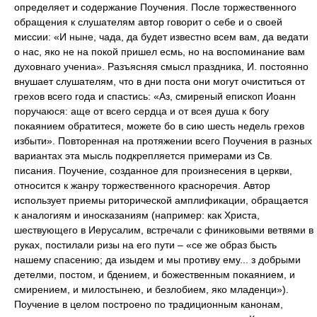
определяет и содержание Поучения. После торжественного
обращения к слушателям автор говорит о себе и о своей
миссии: «И ныне, чада, да будет известно всем вам, да ведати
о нас, яко не на покой пришел есмь, но на воспоминание вам
духовнаго учениа». Разъясняя смысл праздника, И. постоянно
внушает слушателям, что в дни поста они могут очиститься от
грехов всего года и спастись: «Аз, смиреный епископ Иоанн
поручаюся: аще от всего сердца и от всея душа к богу
покаянием обратитеся, можете бо в сию шесть недель грехов
избыти». Повторенная на протяжении всего Поучения в разных
вариантах эта мысль подкрепляется примерами из Св.
писания. Поучение, созданное для произнесения в церкви,
относится к жанру торжественного красноречия. Автор
использует приемы риторической амплификации, обращается
к аналогиям и иносказаниям (например: как Христа,
шествующего в Иерусалим, встречали с финиковыми ветвями в
руках, постилали ризы на его пути – «се же образ бысть
нашему спасению; да изыдем и мы противу ему... з добрыми
детелми, постом, и бдением, и божественным покаянием, и
смирением, и милостынею, и безлобием, яко младенци»).
Поучение в целом построено по традиционным канонам,