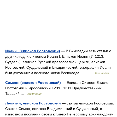
Иоанн I (епископ Ростовский)
— В Википедии есть статьи о
других людях с именем Иоанн I. Епископ Иоанн (? 1213,
Суздаль) епископ Русской православной церкви, епископ
Ростовский, Суздальский и Владимирский. Биография Иоанн
был духовником великого князя Всеволода III… …
Википедия
Симеон (епископ Ростовский)
— Епископ Симеон Епископ
Ростовский и Ярославский 1299 1311 Предшественник:
Тарасий …
Википедия
Леонтий, епископ Ростовский
— святой епископ Ростовский.
Святой Симон, епископ Владимирский и Суздальский, в
известном послании своем к Киево Печерскому архимандриту