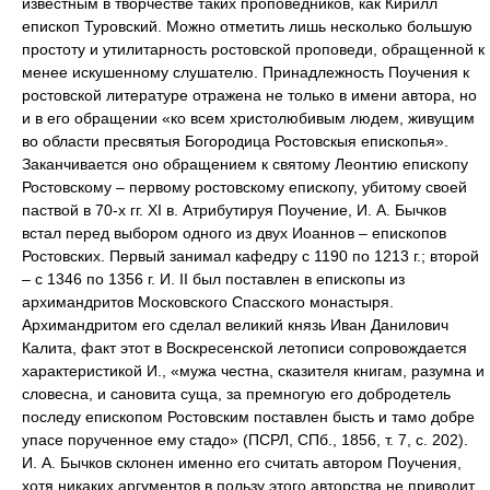
известным в творчестве таких проповедников, как Кирилл
епископ Туровский. Можно отметить лишь несколько большую
простоту и утилитарность ростовской проповеди, обращенной к
менее искушенному слушателю. Принадлежность Поучения к
ростовской литературе отражена не только в имени автора, но
и в его обращении «ко всем христолюбивым людем, живущим
во области пресвятыя Богородица Ростовскыя епископья».
Заканчивается оно обращением к святому Леонтию епископу
Ростовскому – первому ростовскому епископу, убитому своей
паствой в 70-х гг. XI в. Атрибутируя Поучение, И. А. Бычков
встал перед выбором одного из двух Иоаннов – епископов
Ростовских. Первый занимал кафедру с 1190 по 1213 г.; второй
– с 1346 по 1356 г. И. II был поставлен в епископы из
архимандритов Московского Спасского монастыря.
Архимандритом его сделал великий князь Иван Данилович
Калита, факт этот в Воскресенской летописи сопровождается
характеристикой И., «мужа честна, сказителя книгам, разумна и
словесна, и сановита суща, за премногую его добродетель
последу епископом Ростовским поставлен бысть и тамо добре
упасе порученное ему стадо» (ПСРЛ, СПб., 1856, т. 7, с. 202).
И. А. Бычков склонен именно его считать автором Поучения,
хотя никаких аргументов в пользу этого авторства не приводит.