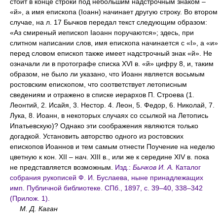
стоит в конце строки под небольшим надстрочным знаком –
«й», а имя епископа (Iоанн) начинает другую строку. Во втором
случае, на л. 17 Бычков передал текст следующим образом:
«Аз смиреный иепископ Iаоанн поручаются»; здесь, при
слитном написании слов, имя епископа начинается с «I», а «и»
перед словом епископ также имеет надстрочный знак «й». Не
означали ли в протографе списка XVI в. «й» цифру 8, и, таким
образом, не было ли указано, что Иоанн является восьмым
ростовским епископом, что соответствует летописным
сведениям и отражено в списке иерархов П. Строева (1.
Леонтий, 2. Исайя, 3. Нестор. 4. Леон, 5. Федор, 6. Николай, 7.
Лука, 8. Иоанн, в некоторых случаях со ссылкой на Летопись
Ипатьевскую)? Однако эти соображения являются только
догадкой. Установить авторство одного из ростовских
епископов Иоаннов и тем самым отнести Поучение на неделю
цветную к кон. XII – нач. XIII в., или же к середине XIV в. пока
не представляется возможным.
Изд.:
Бычков И. А.
Каталог
собрания рукописей Ф. И. Буслаева, ныне принадлежащих
имп. Публичной библиотеке. СПб., 1897, с. 39–40, 338–342
(Прилож. 1).
М. Д. Каган