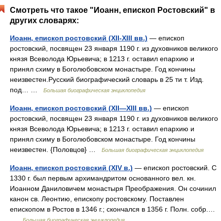
Смотреть что такое "Иоанн, епископ Ростовский" в
других словарях:
Иоанн, епископ ростовский (XII-XIII вв.)
— епископ
ростовский, посвящен 23 января 1190 г. из духовников великого
князя Всеволода Юрьевича; в 1213 г. оставил епархию и
принял схиму в Боголюбовском монастыре. Год кончины
неизвестен.Русский биографический словарь в 25 ти т. Изд.
под… …
Большая биографическая энциклопедия
Иоанн, епископ ростовский (XII—XIII вв.)
— епископ
ростовский, посвящен 23 января 1190 г. из духовников великого
князя Всеволода Юрьевича; в 1213 г. оставил епархию и
принял схиму в Боголюбовском монастыре. Год кончины
неизвестен. {Половцов} …
Большая биографическая энциклопедия
Иоанн, епископ ростовский (XIV в.)
— епископ ростовский. С
1330 г. был первым архимандритом основанного вел. кн.
Иоанном Даниловичем монастыря Преображения. Он сочинил
канон св. Леонтию, епископу ростовскому. Поставлен
епископом в Ростов в 1346 г.; скончался в 1356 г. Полн. собр.…
…
Большая биографическая энциклопедия